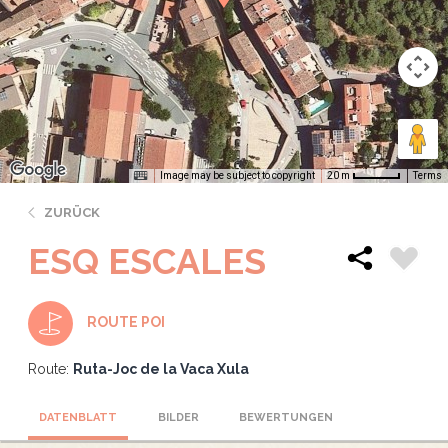
Image may be subject to copyright
Terms
20 m
ZURÜCK
ESQ ESCALES
ROUTE POI
Route:
Ruta-Joc de la Vaca Xula
DATENBLATT
BILDER
BEWERTUNGEN