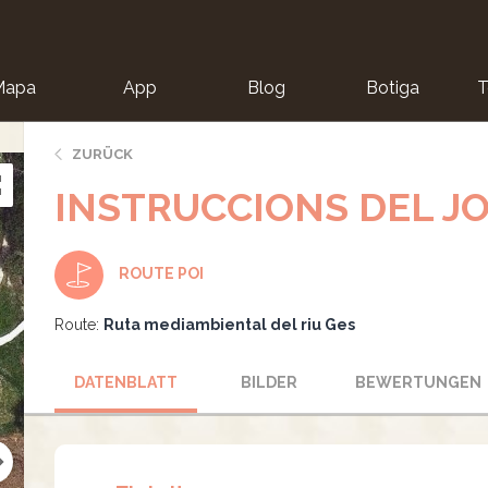
Mapa
App
Blog
Botiga
T
ZURÜCK
INSTRUCCIONS DEL J
ROUTE POI
Route:
Ruta mediambiental del riu Ges
DATENBLATT
BILDER
BEWERTUNGEN