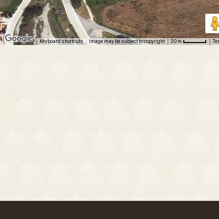
Keyboard shortcuts
Image may be subject to copyright
Te
20 m