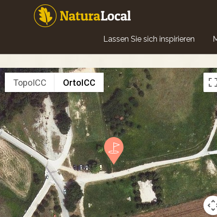
Direkt
zum
Inhalt
Main
Lassen Sie sich inspirieren
navigation
TopoICC
OrtoICC