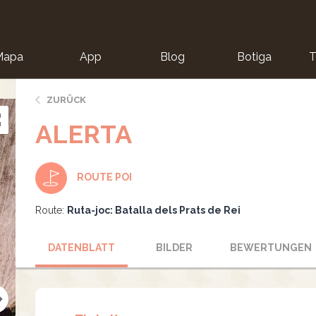
Mapa
App
Blog
Botiga
T
ZURÜCK
ALERTA
ROUTE POI
Route:
Ruta-joc: Batalla dels Prats de Rei
DATENBLATT
BILDER
BEWERTUNGEN