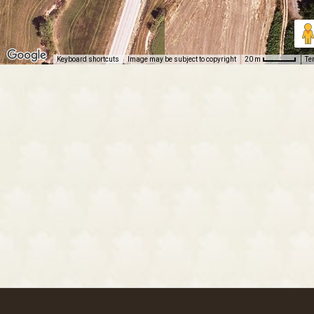
Keyboard shortcuts
Image may be subject to copyright
Te
20 m