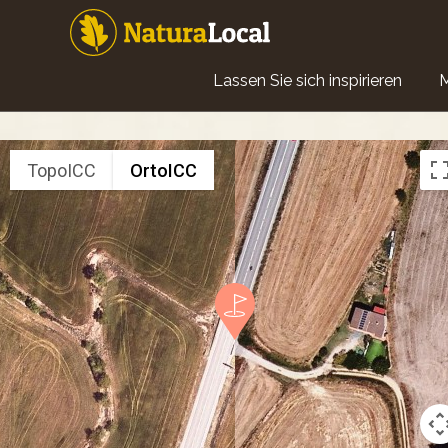
Direkt
zum
Inhalt
Main
Lassen Sie sich inspirieren
navigation
TopoICC
OrtoICC