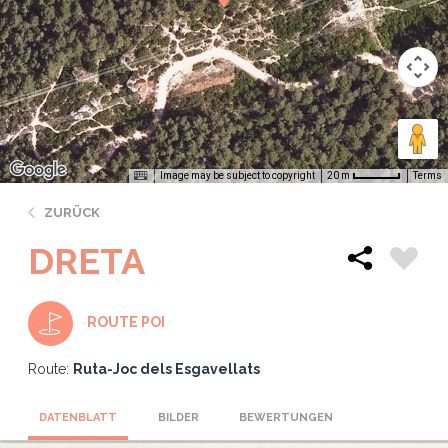
Image may be subject to copyright
Terms
20 m
ZURÜCK
DRETA
ROUTE POI
Route:
Ruta-Joc dels Esgavellats
DATENBLATT
BILDER
BEWERTUNGEN