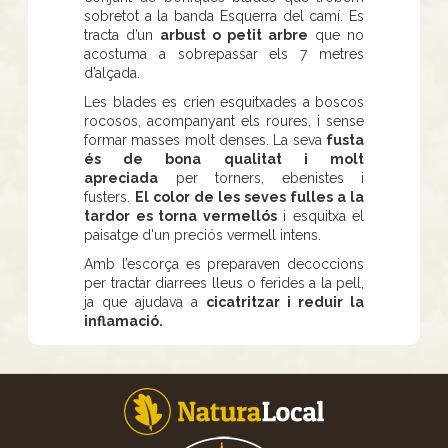
sobretot a la banda Esquerra del camí. Es
tracta d’un
arbust o petit arbre
que no
acostuma a sobrepassar els 7 metres
d’alçada.
Les blades es crien esquitxades a boscos
rocosos, acompanyant els roures, i sense
formar masses molt denses. La seva
fusta
és de bona qualitat i molt
apreciada
per torners, ebenistes i
fusters.
El color de les seves fulles a la
tardor es torna vermellós
i esquitxa el
paisatge d'un preciós vermell intens.
Amb l’escorça es preparaven decoccions
per tractar diarrees lleus o ferides a la pell,
ja que ajudava a
cicatritzar i reduir la
inflamació.