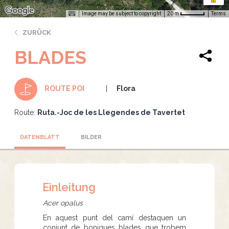
Image may be subject to copyright
Terms
20 m
ZURÜCK
BLADES
Flora
ROUTE POI
Route:
Ruta.-Joc de les Llegendes de Tavertet
DATENBLATT
BILDER
Einleitung
Acer opalus
En aquest punt del camí destaquen un
conjunt de boniques blades que trobem