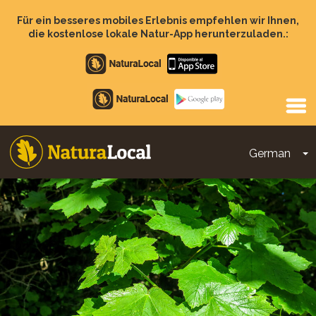
Direkt
zum
Für ein besseres mobiles Erlebnis empfehlen wir Ihnen,
Inhalt
die kostenlose lokale Natur-App herunterzuladen.:
Apple
store
Google
Play
German
D
Main
navigation