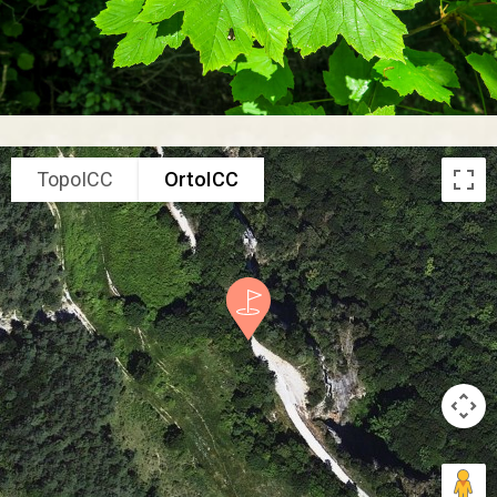
TopoICC
OrtoICC