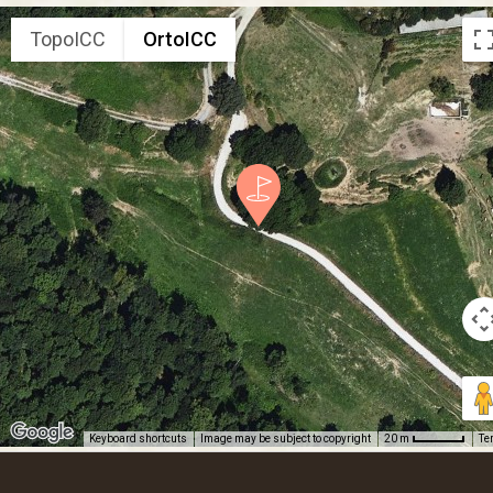
TopoICC
OrtoICC
Keyboard shortcuts
Image may be subject to copyright
Te
20 m