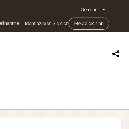
German
Dropdown-Li
eilnahme
Identifizieren Sie sich
Melde dich an