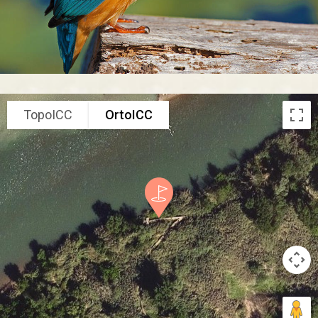
TopoICC
OrtoICC