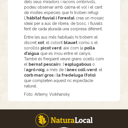
dels seus miradors i racons ombrívols,
podeu observar amb calma el vol i el cant
de moltes espècies que hi troben refugi.
L’
hàbitat fluvial i forestal
crea un mosaic
ideal per a aus de ribera, de bosc, i fluvials
fent de cada aturada una sorpresa diferent.
Entre les aus més habituals hi trobem el
discret
xot
, el colorit
blauet
comú o el
sorollós
picot verd
, així com la
polla
d’aigua
que es mou entre el canyís.
També és freqüent veure grans ocells com
el
bernat pescair
e, l’
esplugabous
o
l’
agró roig
, a més de l’
ànec coll-verd
, el
corb marí gros
i
la fredeluga (foto)
,
que completen aquest ric espectacle
natural.
Foto: Artemy Voikhansky