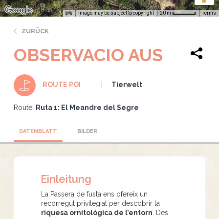
Image may be subject to copyright
Terms
20 m
ZURÜCK
OBSERVACIO AUS
Tierwelt
ROUTE POI
Route:
Ruta 1: El Meandre del Segre
DATENBLATT
BILDER
Einleitung
La Passera de fusta ens ofereix un
recorregut privilegiat per descobrir la
riquesa ornitològica de l’entorn
. Des