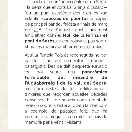
—situada a la confluència entre el riu Segre
i la serra que envolta La Granja d’Escarp—
fou un punt estratègic des d’on es van
establir «
cabezas de puente
» o capes
de pont pel bàndol feixista a finals de març
de 1938. Des d’aquests punts, juntament
amb altres com el
Molí de la Farina i el
pont de Seròs
, es controlava el pas sobre
el riu i es dominava el territori circumdant.
Avui, la Punteta Roja és reconeguda no per
batalles, sinó pel seu valor simbòlic i
paisatgístic. Des de dalt d’aquesta elevació
es pot veure una
panoràmica
formidable del meandre de
l’Aiguabarreig i de la vall del Segre
,
així com restes de les fortificacions i
trinxeres que recorden aquelles dècades
convulses. El lloc serveix com a punt de
reflexió sobre la història local, i també com
a exemple de paisatge ferit, que ha
començat a integrar-se en rutes i espais de
memòria per a veïns i visitants.