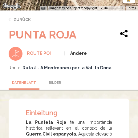
Image may be subject to copyright
Terms
20 m
ZURÜCK
PUNTA ROJA
Andere
ROUTE POI
Route:
Ruta 2 - A Montmaneu per la Vall la Dona
DATENBLATT
BILDER
Einleitung
La Punteta Roja
té una importància
històrica rellevant en el context de la
Guerra Civil espanyola
. Aquesta elevació