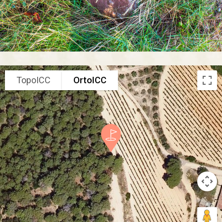
TopoICC
OrtoICC