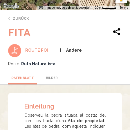
Image may be subject to copyright
Terms
20 m
ZURÜCK
FITA
Andere
ROUTE POI
Route:
Ruta Naturalista
DATENBLATT
BILDER
Einleitung
Observeu la pedra situada al costat del
camí, es tracta d'una
fita de propietat.
Les fites de pedra, com aquesta, indiquen