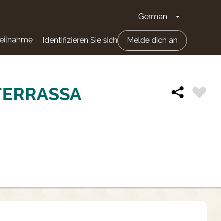
German
Dropdown-Li
eilnahme
Identifizieren Sie sich
Melde dich an
TERRASSA