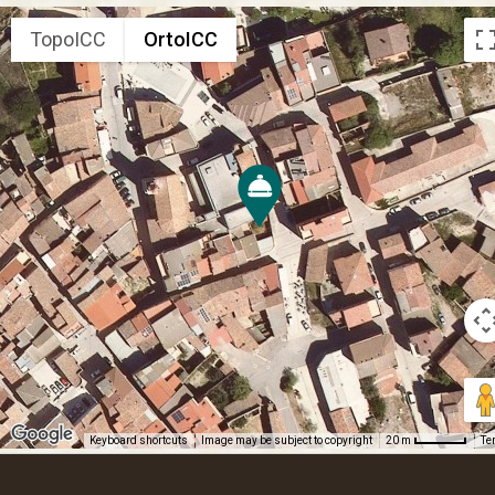
TopoICC
OrtoICC
Keyboard shortcuts
Image may be subject to copyright
Te
20 m