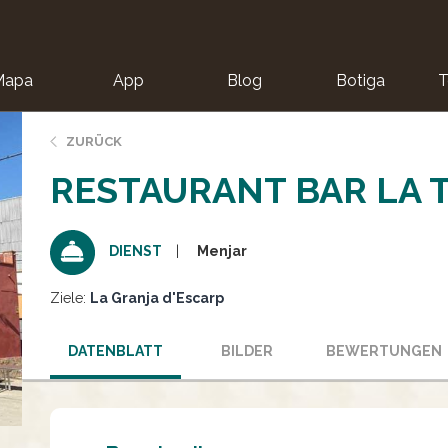
Mapa
App
Blog
Botiga
T
ZURÜCK
RESTAURANT BAR LA 
Menjar
DIENST
Ziele:
La Granja d'Escarp
DATENBLATT
BILDER
BEWERTUNGEN