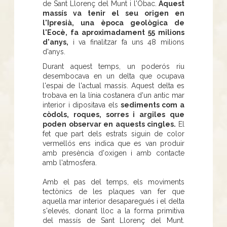
de Sant Llorenç del Munt i l'Obac.
Aquest
massís va tenir el seu origen en
l'Ipresià, una època geològica de
l'Eocè, fa aproximadament 55 milions
d'anys,
i va finalitzar fa uns 48 milions
d'anys.
Durant aquest temps, un poderós riu
desembocava en un delta que ocupava
l'espai de l'actual massís. Aquest delta es
trobava en la línia costanera d'un antic mar
interior i dipositava els
sediments com a
còdols, roques, sorres i argiles que
poden observar en aquests cingles.
El
fet que part dels estrats siguin de color
vermellós ens indica que es van produir
amb presència d'oxigen i amb contacte
amb l'atmosfera.
Amb el pas del temps, els moviments
tectònics de les plaques van fer que
aquella mar interior desaparegués i el delta
s'elevés, donant lloc a la forma primitiva
del massís de Sant Llorenç del Munt.