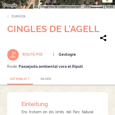
Image may be subject to copyright
Terms
20 m
ZURÜCK
CINGLES DE L'AGELL
Geologie
ROUTE POI
Route:
Passejada ambiental vora el Ripoll
DATENBLATT
BILDER
Einleitung
Ens trobem en els límits del Parc Natural