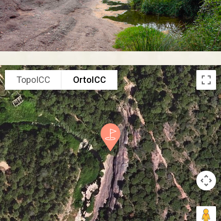
TopoICC
OrtoICC