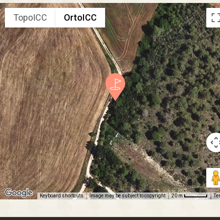
TopoICC
OrtoICC
Keyboard shortcuts
Image may be subject to copyright
Te
20 m