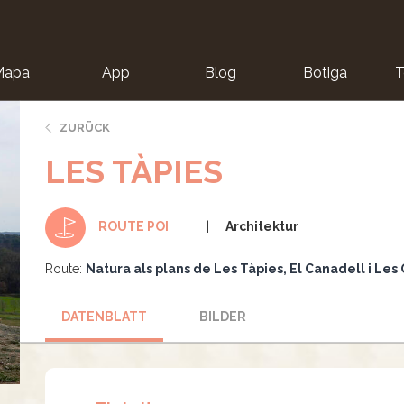
Mapa
App
Blog
Botiga
T
ZURÜCK
LES TÀPIES
Architektur
ROUTE POI
Route:
Natura als plans de Les Tàpies, El Canadell i Les
DATENBLATT
BILDER