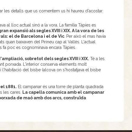
ar les detalls que us comentem us hi haureu d'acostar.
va al lloc actual sinó a la vora. La família Tàpies es
ran expansió als segles XVIII i XIX. A la vora de les
ls: el de Barcelona i el de Vic
. Per això el mas havia
ats quan baixaven del Pirineu cap al Vallès. L'actual
ins fa poc es cognominava encara Tàpies.
mpliació, sobretot dels segles XVIII i XIX.
Té a les
sant porxada. L'interior conserva elements molt
e i l'habitació del bisbe (alcova on s'hostatjava el bisbe
 el 1881.
El campanar és una torre de planta quadrada
s les cares.
La capella comunica amb el campanar
) porxada de maó amb dos arcs, construïda