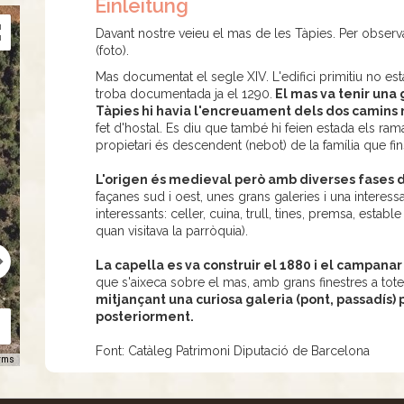
Einleitung
Davant nostre veieu el mas de les Tàpies. Per observ
(foto).
Mas documentat el segle XIV. L'edifici primitiu no esta
troba documentada ja el 1290.
El mas va tenir una g
Tàpies hi havia l'encreuament dels dos camins ra
fet d'hostal. Es diu que també hi feien estada els ram
propietari és descendent (nebot) de la família que f
L'origen és medieval però amb diverses fases d'a
façanes sud i oest, unes grans galeries i una interes
interessants: celler, cuina, trull, tines, premsa, establ
quan visitava la parròquia).
La capella es va construir el 1880 i el campanar
que s'aixeca sobre el mas, amb grans finestres a tote
mitjançant una curiosa galeria (pont, passadís
posteriorment.
Font: Catàleg Patrimoni Diputació de Barcelona
rms