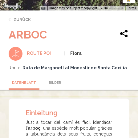
Image may be subject to copyright
Terms
20 m
ZURÜCK
ARBOC
Flora
ROUTE POI
Route:
Ruta de Marganell al Monestir de Santa Cecília
DATENBLATT
BILDER
Einleitung
Just a tocar del camí és fàcil identificar
l’
arboç
, una espècie molt popular gràcies
a l’abundància dels seus fruits, coneguts