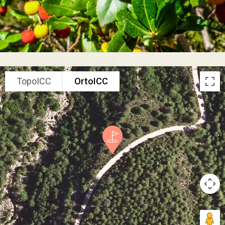
TopoICC
OrtoICC