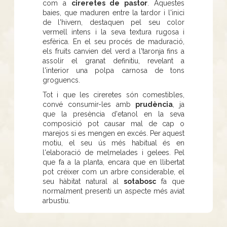
com a
cireretes de pastor
. Aquestes
baies, que maduren entre la tardor i l'inici
de l'hivern, destaquen pel seu color
vermell intens i la seva textura rugosa i
esfèrica. En el seu procés de maduració,
els fruits canvien del verd a l'taronja fins a
assolir el granat definitiu, revelant a
l'interior una polpa carnosa de tons
groguencs.
Tot i que les cireretes són comestibles,
convé consumir-les amb
prudència
, ja
que la presència d'etanol en la seva
composició pot causar mal de cap o
marejos si es mengen en excés. Per aquest
motiu, el seu ús més habitual és en
l'elaboració de melmelades i gelees. Pel
que fa a la planta, encara que en llibertat
pot créixer com un arbre considerable, el
seu hàbitat natural al
sotabosc
fa que
normalment presenti un aspecte més aviat
arbustiu.