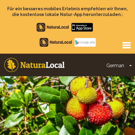
Direkt
zum
Für ein besseres mobiles Erlebnis empfehlen wir Ihnen,
Inhalt
die kostenlose lokale Natur-App herunterzuladen.:
Apple
store
Google
Play
German
D
Main
navigation