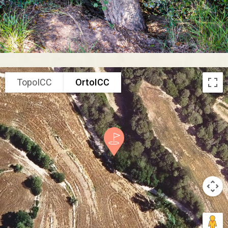
TopoICC
OrtoICC