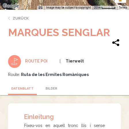
Image may be subject to copyright
Terms
20 m
ZURÜCK
MARQUES SENGLAR
Tierwelt
ROUTE POI
Route:
Ruta de les Ermites Romàniques
DATENBLATT
BILDER
Einleitung
Fixeu-vos en aquell tronc llis i sense