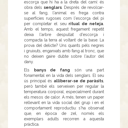
escorça que hi ha a la dreta del camí: és
obra dels
senglars
. Després de revolcar-
se al fang, l'animal es frega contra
superfícies rugoses com l'escorça del pi
per completar el seu
ritual de neteja
.
Amb el temps, aquest fregament repetit
deixa l'arbre despullat d'escorça i
compacta la terra al voltant de la base. La
prova del delicte? Uns quants pèls negres
i gruixuts, enganxats amb fang al tronc, que
no deixen gaire dubte sobre l'autor del
dany.
Els
banys de fang
són una part
fonamental en la vida dels senglars. El seu
ús principal és
alliberar-se de paràsits
,
però també els serveixen per regular la
temperatura corporal, especialment durant
els mesos de calor. A més, tenen un paper
rellevant en la vida social del grup i en el
comportament reproductiu: s'ha observat
que, en època de zel, només els
exemplars adults recorren a aquesta
pràctica.