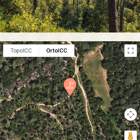
TopoICC
OrtoICC