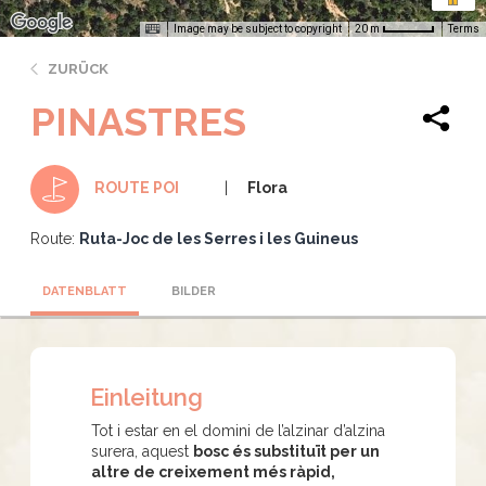
Image may be subject to copyright
Terms
20 m
ZURÜCK
PINASTRES
Flora
ROUTE POI
Route:
Ruta-Joc de les Serres i les Guineus
DATENBLATT
BILDER
Einleitung
Tot i estar en el domini de l’alzinar d’alzina
surera, aquest
bosc és substituït per un
altre de creixement més ràpid,