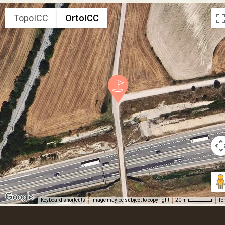
TopoICC
OrtoICC
Keyboard shortcuts
Image may be subject to copyright
Te
20 m