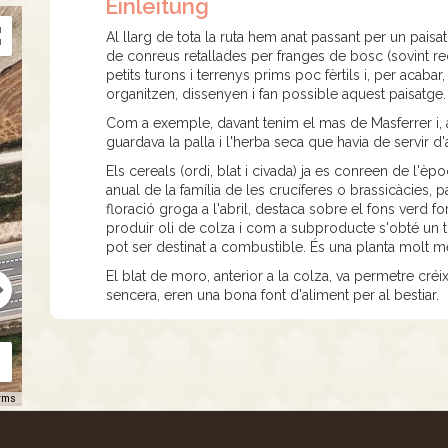
Einleitung
Al llarg de tota la ruta hem anat passant per un pa
de conreus retallades per franges de bosc (sovint re
petits turons i terrenys prims poc fèrtils i, per acaba
organitzen, dissenyen i fan possible aquest paisatge
Com a exemple, davant tenim el mas de Masferrer i, a
guardava la palla i l'herba seca que havia de servir d'
Els cereals (ordi, blat i civada) ja es conreen de l
anual de la família de les crucíferes o brassicàcies,
floració groga a l'abril, destaca sobre el fons verd f
produir oli de colza i com a subproducte s'obté un tor
pot ser destinat a combustible. És una planta molt mel
El blat de moro, anterior a la colza, va permetre créix
sencera, eren una bona font d'aliment per al bestiar.
rms