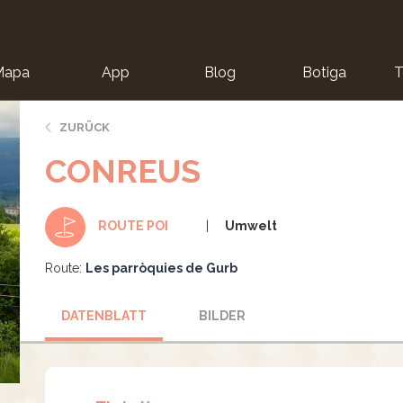
Mapa
App
Blog
Botiga
T
ZURÜCK
CONREUS
Umwelt
ROUTE POI
Route:
Les parròquies de Gurb
DATENBLATT
BILDER