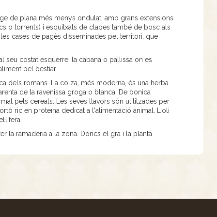
isatge de plana més menys ondulat, amb grans extensions
cs o torrents) i esquitxats de clapes també de bosc als
r, les cases de pagès disseminades pel territori, que
.
l seu costat esquerre, la cabana o pallissa on es
aliment pel bestiar.
'època dels romans. La colza, més moderna, és una herba
 parenta de la ravenissa groga o blanca. De bonica
ormat pels cereals. Les seves llavors són utilitzades per
tó ric en proteïna dedicat a l'alimentació animal. L'oli
·lífera.
er la ramaderia a la zona. Doncs el gra i la planta