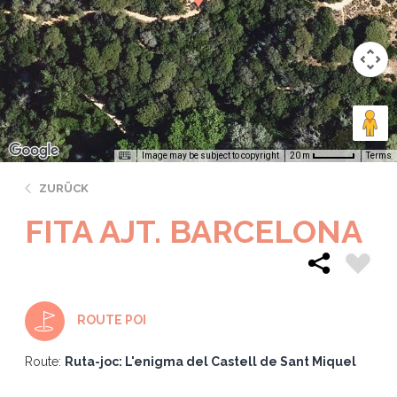
Image may be subject to copyright
Terms
20 m
ZURÜCK
FITA AJT. BARCELONA
ROUTE POI
Route:
Ruta-joc: L'enigma del Castell de Sant Miquel