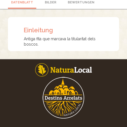
DATENBLATT
BILDER
BEWERTUNGEN
Einleitung
Antiga fita que marcava la titularitat dels
boscos.