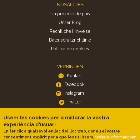
Footer
NOSALTRES
Un projecte de país
Unser Blog
Rechtliche Hinweise
Datenschutzrichtlinie
Politica de cookies
VERBINDEN
Kontakt
Facebook
Instagram
Twitter
Usem les cookies per a millorar la vostra
APP
experiència d'usuari
iOS
En fer clic a qualsevol enllaç del lloc web, doneu el vostre
Weitere Informationen
consentiment explícit per a que les utilitzem.
Android