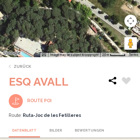
Image may be subject to copyright
Terms
20 m
ZURÜCK
ESQ AVALL
ROUTE POI
Route:
Ruta-Joc de les Fetilleres
DATENBLATT
BILDER
BEWERTUNGEN