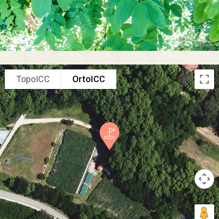
TopoICC
OrtoICC