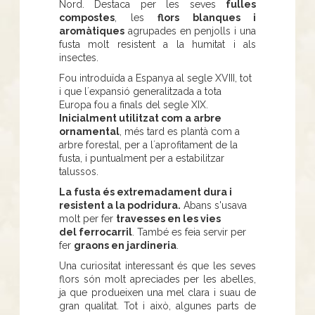
Nord. Destaca per les seves
fulles
compostes
, les
flors blanques i
aromàtiques
agrupades en penjolls i una
fusta molt resistent a la humitat i als
insectes.
Fou introduïda a Espanya al segle XVIII, tot
i que l´expansió generalitzada a tota
Europa fou a finals del segle XIX.
Inicialment utilitzat com a arbre
ornamental
, més tard es plantà com a
arbre forestal, per a l´aprofitament de la
fusta, i puntualment per a estabilitzar
talussos.
La fusta és extremadament dura i
resistent a la podridura.
Abans s'usava
molt per fer
travesses en les vies
del ferrocarril
. També es feia servir per
fer
graons en jardineria
.
Una curiositat interessant és que les seves
flors són molt apreciades per les abelles,
ja que produeixen una mel clara i suau de
gran qualitat. Tot i això, algunes parts de