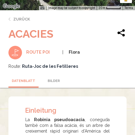
Image may be subject to copyright
Terms
20 m
ZURÜCK
ACACIES
Flora
ROUTE POI
Route:
Ruta-Joc de les Fetilleres
DATENBLATT
BILDER
Einleitung
La
Robinia pseudoacacia
, coneguda
també com a falsa acàcia, és un arbre de
creixement ràpid originari d’Amèrica del