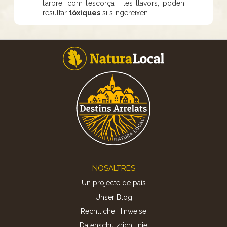
l’arbre, com l’escorça i les llavors, poden
resultar
tòxiques
si s’ingereixen.
Footer
NOSALTRES
Un projecte de país
Unser Blog
Rechtliche Hinweise
Datenschutzrichtlinie