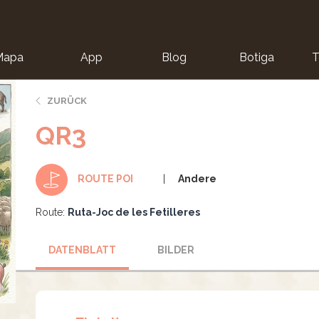
Mapa
App
Blog
Botiga
T
ZURÜCK
QR3
Andere
ROUTE POI
Route:
Ruta-Joc de les Fetilleres
DATENBLATT
BILDER