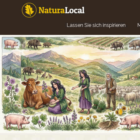
Direkt
zum
Inhalt
Main
Lassen Sie sich inspirieren
navigation