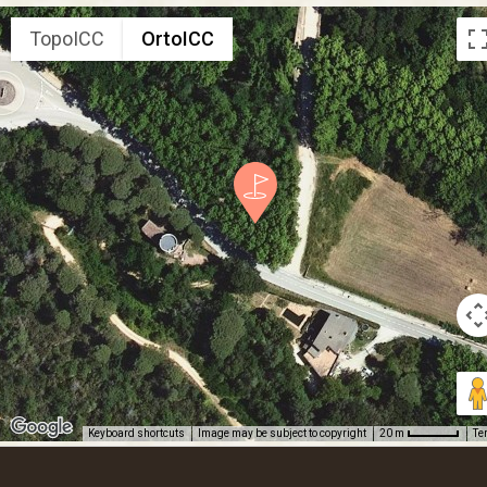
TopoICC
OrtoICC
Keyboard shortcuts
Image may be subject to copyright
Te
20 m