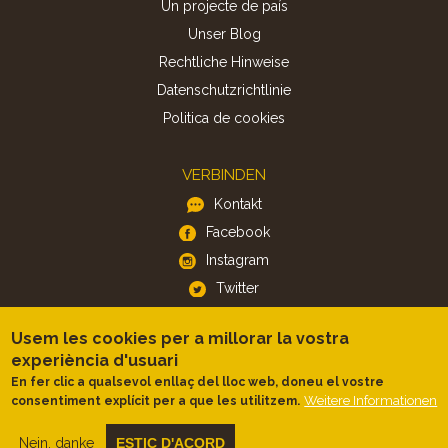
Un projecte de país
Unser Blog
Rechtliche Hinweise
Datenschutzrichtlinie
Politica de cookies
VERBINDEN
Kontakt
Facebook
Instagram
Twitter
Usem les cookies per a millorar la vostra
APP
experiència d'usuari
iOS
En fer clic a qualsevol enllaç del lloc web, doneu el vostre
Weitere Informationen
consentiment explícit per a que les utilitzem.
Android
Nein, danke
ESTIC D'ACORD