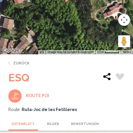
Image may be subject to copyright
Terms
20 m
ZURÜCK
ESQ
ROUTE POI
Route:
Ruta-Joc de les Fetilleres
DATENBLATT
BILDER
BEWERTUNGEN