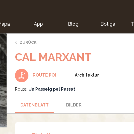
Mapa
App
Blog
Botiga
T
ZURÜCK
CAL MARXANT
Architektur
ROUTE POI
Route:
Un Passeig pel Passat
DATENBLATT
BILDER