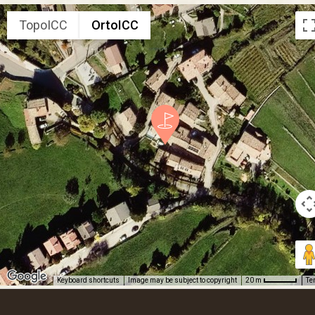
TopoICC
OrtoICC
Keyboard shortcuts
Image may be subject to copyright
Te
20 m