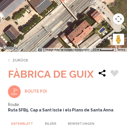
Image may be subject to copyright
Terms
20 m
ZURÜCK
FÀBRICA DE GUIX
ROUTE POI
Route:
Ruta SFB5. Cap a Sant Iscle i els Plans de Santa Anna
DATENBLATT
BILDER
BEWERTUNGEN