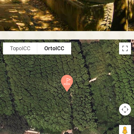
TopoICC
OrtoICC