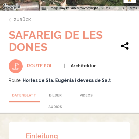
Image may be subject to copyright
Terms
20 m
ZURÜCK
SAFAREIG DE LES
DONES
Architektur
ROUTE POI
Route:
Hortes de Sta. Eugènia i devesa de Salt
DATENBLATT
BILDER
VIDEOS
AUDIOS
Einleitung