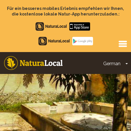
Direkt
zum
Für ein besseres mobiles Erlebnis empfehlen wir Ihnen,
Inhalt
die kostenlose lokale Natur-App herunterzuladen.:
Apple
store
Google
Play
German
D
Main
navigation