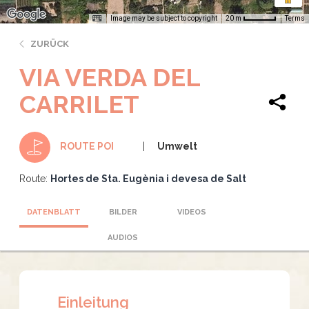
Image may be subject to copyright
Terms
20 m
ZURÜCK
VIA VERDA DEL
CARRILET
Umwelt
ROUTE POI
Route:
Hortes de Sta. Eugènia i devesa de Salt
DATENBLATT
BILDER
VIDEOS
AUDIOS
Einleitung