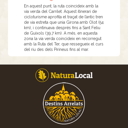
En aquest punt, la ruta coincideix amb la
via verda del Carrilet. Aquest itinerari de
cicloturisme aprofita el traçat de l’antic tren
de via estreta que unia Girona amb Olot (54
km), i continuava després fins a Sant Feliu
de Guíxols (39,7 km). A més, en aquesta
zona la via verda coincideix en recorregut
amb la Ruta del Ter, que ressegueix el curs
del riu des dels Pirineus fins al mar.