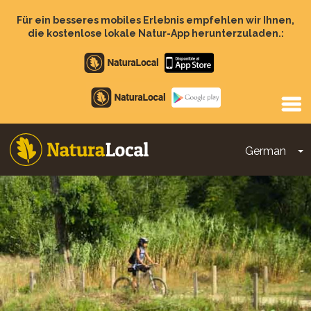
Direkt
zum
Für ein besseres mobiles Erlebnis empfehlen wir Ihnen,
Inhalt
die kostenlose lokale Natur-App herunterzuladen.:
Apple
store
Google
Play
German
D
Main
navigation