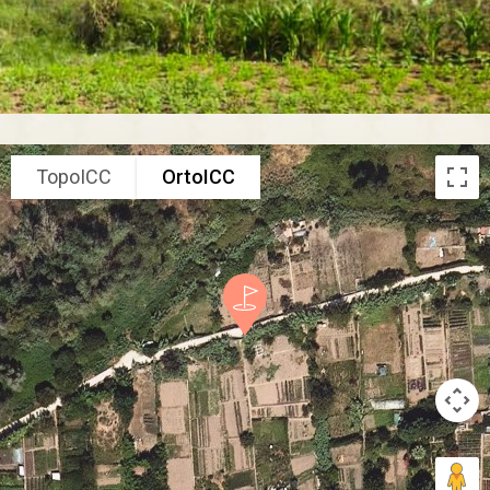
TopoICC
OrtoICC