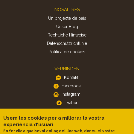
Footer
NOSALTRES
Un projecte de país
Unser Blog
Rechtliche Hinweise
Datenschutzrichtlinie
Politica de cookies
VERBINDEN
Kontakt
Facebook
Instagram
Twitter
Usem les cookies per a millorar la vostra
APP
experiència d'usuari
iOS
En fer clic a qualsevol enllaç del lloc web, doneu el vostre