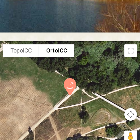
TopoICC
OrtoICC