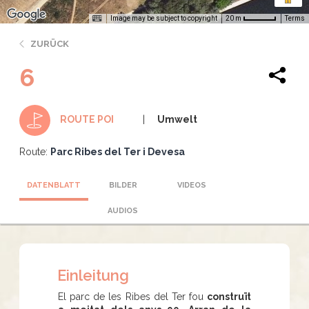
Image may be subject to copyright
Terms
20 m
ZURÜCK
6
Umwelt
ROUTE POI
Route:
Parc Ribes del Ter i Devesa
DATENBLATT
BILDER
VIDEOS
AUDIOS
Einleitung
El parc de les Ribes del Ter fou
construït