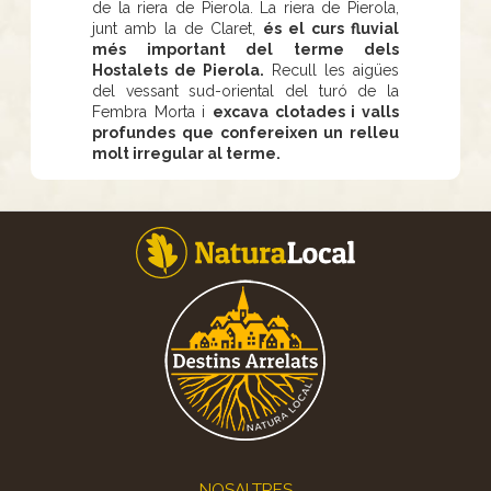
de la riera de Pierola. La riera de Pierola,
junt amb la de Claret,
és el curs fluvial
més important del terme dels
Hostalets de Pierola.
Recull les aigües
del vessant sud-oriental del turó de la
Fembra Morta i
excava clotades i valls
profundes que confereixen un relleu
molt irregular al terme.
Footer
NOSALTRES