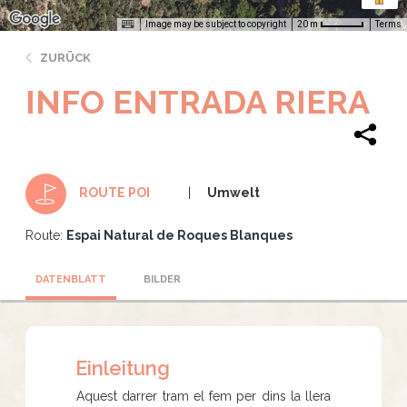
Image may be subject to copyright
Terms
20 m
ZURÜCK
INFO ENTRADA RIERA
Umwelt
ROUTE POI
Route:
Espai Natural de Roques Blanques
DATENBLATT
BILDER
Einleitung
Aquest darrer tram el fem per dins la llera