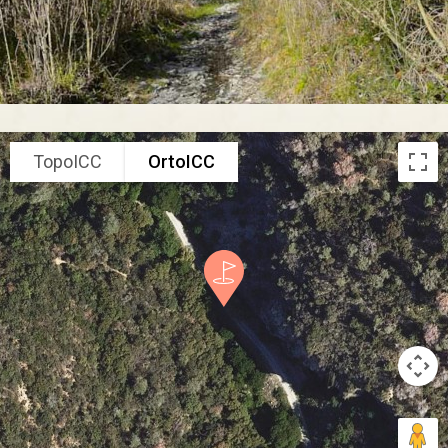
TopoICC
OrtoICC