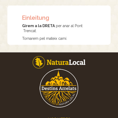
Einleitung
Girem a la DRETA
per anar al Pont
Trencat.
Tornarem pel mateix camí.
Footer