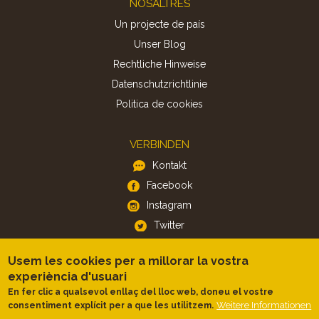
NOSALTRES
Un projecte de país
Unser Blog
Rechtliche Hinweise
Datenschutzrichtlinie
Politica de cookies
VERBINDEN
Kontakt
Facebook
Instagram
Twitter
Usem les cookies per a millorar la vostra
APP
experiència d'usuari
iOS
En fer clic a qualsevol enllaç del lloc web, doneu el vostre
Weitere Informationen
consentiment explícit per a que les utilitzem.
Android