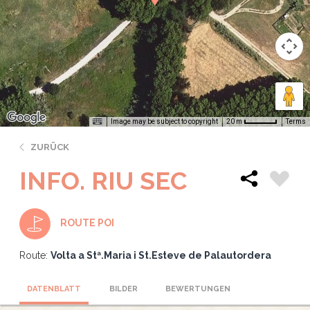
Image may be subject to copyright
Terms
20 m
ZURÜCK
INFO. RIU SEC
ROUTE POI
Route:
Volta a Stª.Maria i St.Esteve de Palautordera
DATENBLATT
BILDER
BEWERTUNGEN