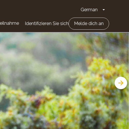
German
Dropdown-Li
eilnahme
Identifizieren Sie sich
Melde dich an