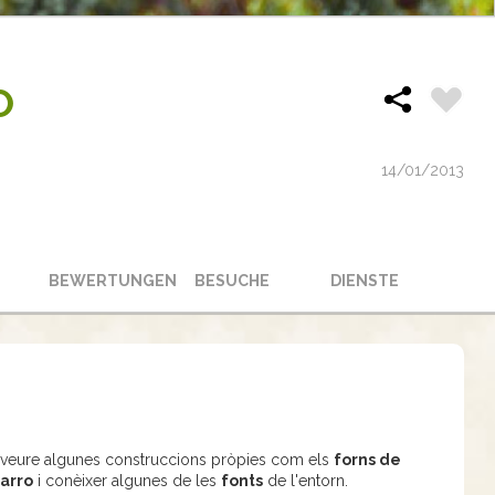
O
14/01/2013
BEWERTUNGEN
BESUCHE
DIENSTE
 de veure algunes construccions pròpies com els
forns de
tarro
i conèixer algunes de les
fonts
de l'entorn.