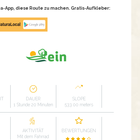
a-App, diese Route zu machen. Gratis-Aufkleber:
IT
DAUER
SLOPE
1 Stunde 20 Minuten
533.00 meters
AKTIVITÄT
BEWERTUNGEN
Mit dem Fahrrad