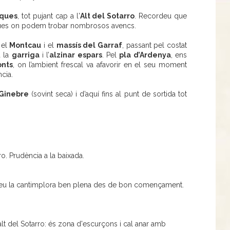
oques
, tot pujant cap a l'
Alt del Sotarro
. Recordeu que
ques on podem trobar nombrosos avencs.
, el
Montcau
i el
massís del Garraf
, passant pel costat
a la
garriga
i l’
alzinar espars
. Pel
pla d’Ardenya
, ens
onts
, on l’ambient frescal va afavorir en el seu moment
cia.
 Ginebre
(sovint seca) i d’aquí fins al punt de sortida tot
rro. Prudència a la baixada.
Porteu la cantimplora ben plena des de bon començament.
alt del Sotarro: és zona d'escurçons i cal anar amb