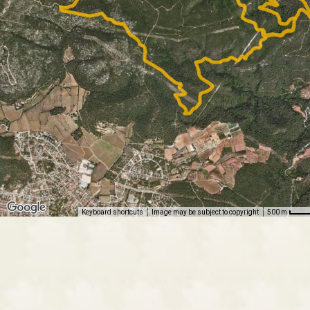
Keyboard shortcuts
Image may be subject to copyright
500 m