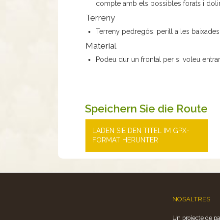
compte amb els possibles forats i doli
Terreny
Terreny pedregós: perill a les baixades i 
Material
Podeu dur un frontal per si voleu entra
Speichern Sie die Route
LADEN SIE DEN TITEL IM GPX-
FORMAT HERUNTER
NOSALTRES
Un projecte de pa