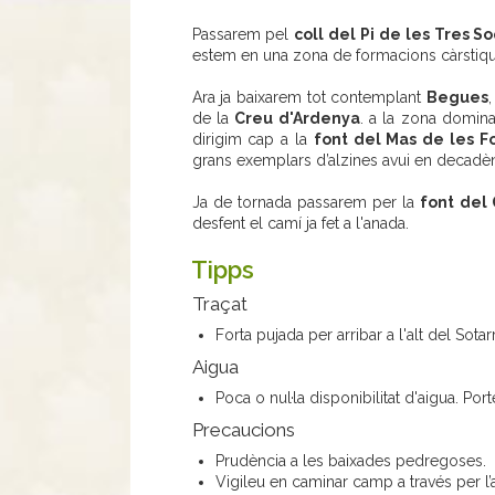
Passarem pel
coll del Pi de les Tres S
estem en una zona de formacions càrsti
Ara ja baixarem tot contemplant
Begues
de la
Creu d'Ardenya
. a la zona domin
dirigim cap a la
font del Mas de les F
grans exemplars d’alzines avui en decadèn
Ja de tornada passarem per la
font del
desfent el camí ja fet a l'anada.
Tipps
Traçat
Forta pujada per arribar a l'alt del Sota
Aigua
Poca o nul·la disponibilitat d'aigua. 
Precaucions
Prudència a les baixades pedregoses.
Vigileu en caminar camp a través per l’