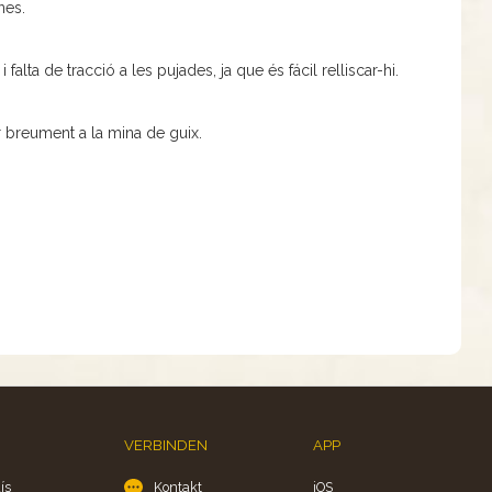
nes.
falta de tracció a les pujades, ja que és fácil relliscar-hi.
r breument a la mina de guix.
VERBINDEN
APP
ís
Kontakt
iOS