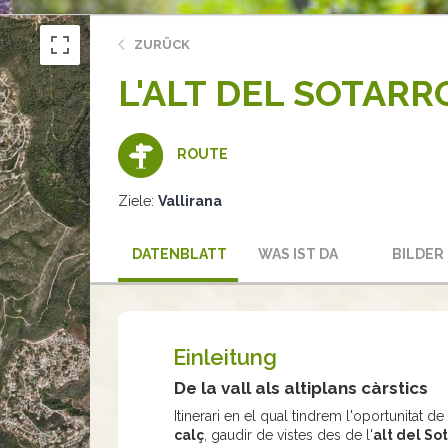
ZURÜCK
L'ALT DEL SOTARR
ROUTE
Ziele:
Vallirana
DATENBLATT
WAS IST DA
BILDER
Einleitung
De la vall als altiplans càrstics
Itinerari en el qual tindrem l'oportunitat
calç
, gaudir de vistes des de l'
alt del So