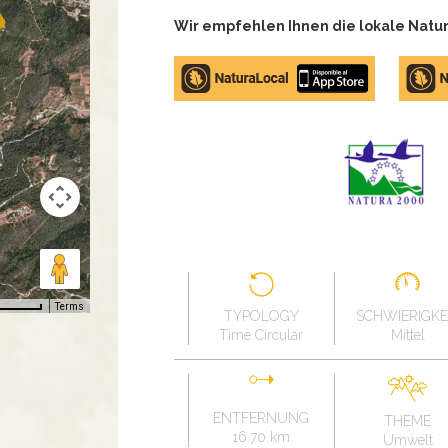
Wir empfehlen Ihnen die lokale Natur
Apple
Google
store
Play
Terms
TYPOLOGY
SCHWIERIGKE
Time Circular
Mittel
ENTFERNUNG
THEME
16.70 km
Umwelt