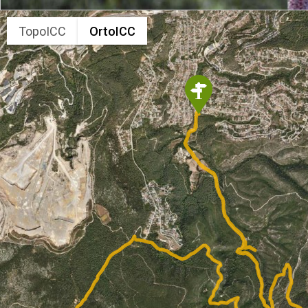
TopoICC
OrtoICC