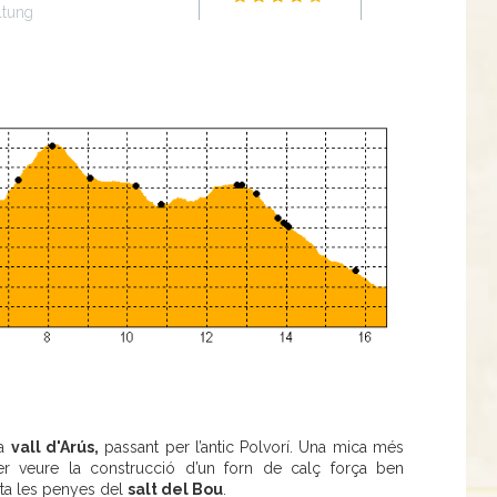
ltung
la
vall d'Arús,
passant per l’antic Polvorí. Una mica més
r veure la construcció d’un forn de calç força ben
ota les penyes del
salt del Bou
.