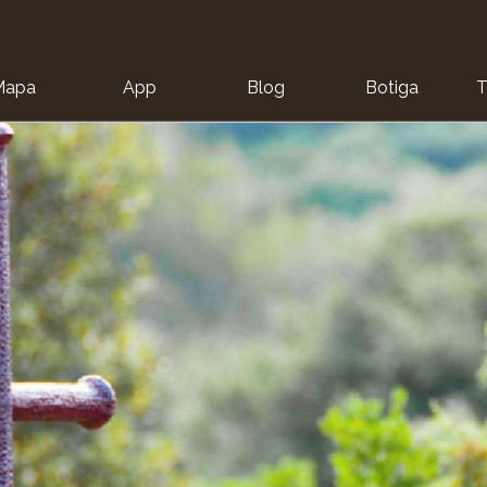
Mapa
App
Blog
Botiga
T