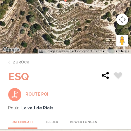
Image may be subject to copyright
Terms
20 m
ZURÜCK
ESQ
ROUTE POI
Route:
La vall de Rials
DATENBLATT
BILDER
BEWERTUNGEN