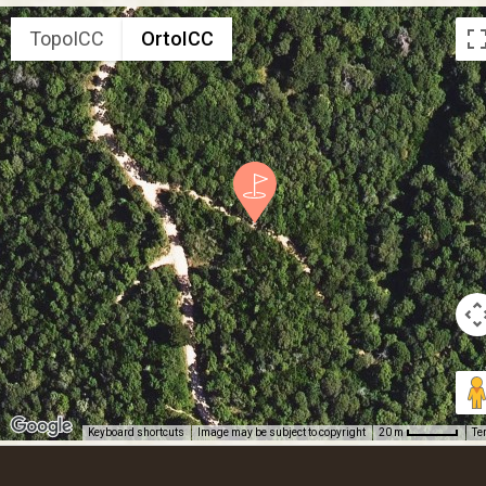
TopoICC
OrtoICC
Keyboard shortcuts
Image may be subject to copyright
Te
20 m