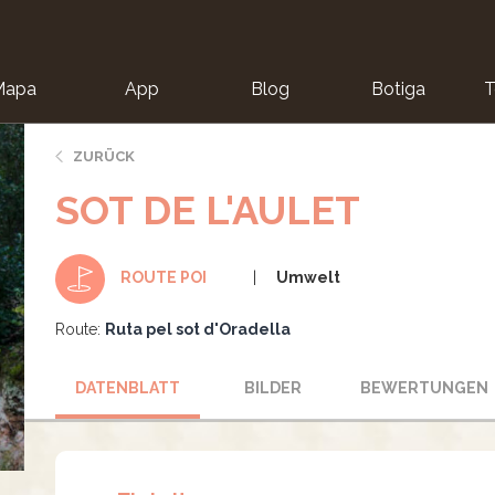
Mapa
App
Blog
Botiga
T
ZURÜCK
SOT DE L'AULET
Umwelt
ROUTE POI
Route:
Ruta pel sot d'Oradella
DATENBLATT
BILDER
BEWERTUNGEN