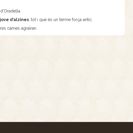
 d'Oradella.
jove d’alzines
, tot i que és un terme força antic.
tres cames agraïran.