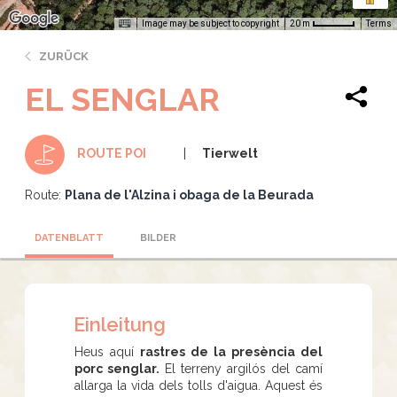
Image may be subject to copyright
Terms
20 m
ZURÜCK
EL SENGLAR
Tierwelt
ROUTE POI
Route:
Plana de l'Alzina i obaga de la Beurada
DATENBLATT
BILDER
Einleitung
Heus aquí
rastres de la presència del
porc senglar.
El terreny argilós del camí
allarga la vida dels tolls d'aigua. Aquest és