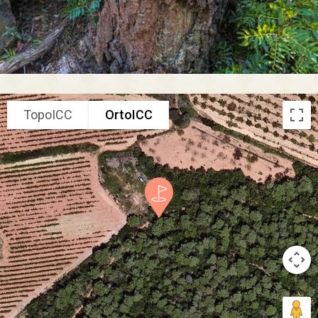
TopoICC
OrtoICC