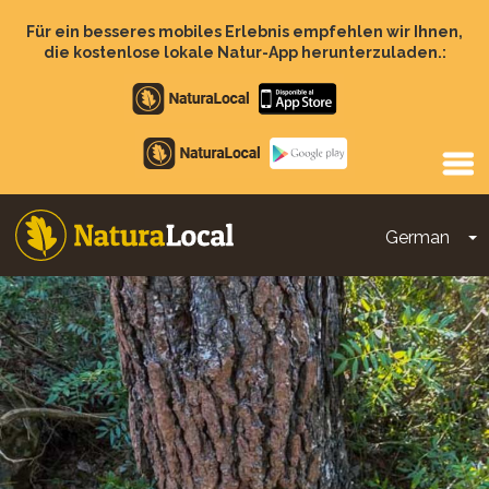
Direkt
zum
Für ein besseres mobiles Erlebnis empfehlen wir Ihnen,
Inhalt
die kostenlose lokale Natur-App herunterzuladen.:
Apple
store
Google
Play
German
D
Main
navigation