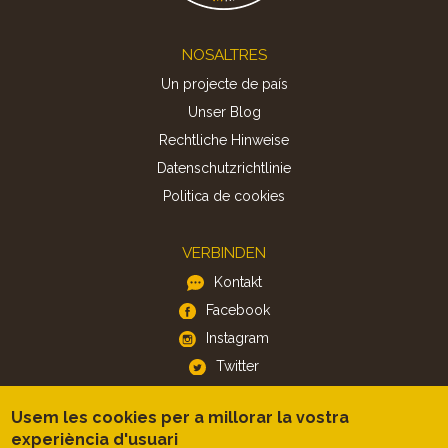
Footer
NOSALTRES
Un projecte de país
Unser Blog
Rechtliche Hinweise
Datenschutzrichtlinie
Politica de cookies
VERBINDEN
Kontakt
Facebook
Instagram
Twitter
Usem les cookies per a millorar la vostra
APP
experiència d'usuari