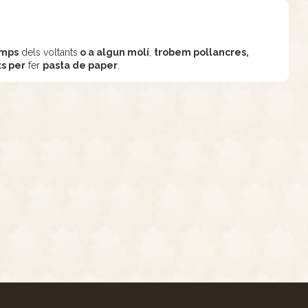
amps
dels voltants
o a algun molí
,
trobem pollancres,
ts per
fer
pasta de paper
.