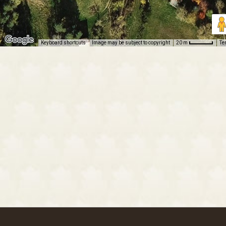
Keyboard shortcuts
Image may be subject to copyright
Te
20 m