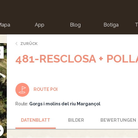
Mapa
App
Blog
Botiga
T
ZURÜCK
481-RESCLOSA + POL
ROUTE POI
Route:
Gorgs i molins del riu Margançol
DATENBLATT
BILDER
BEWERTUNGEN