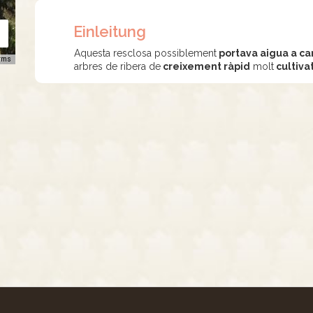
Einleitung
Aquesta resclosa possiblement
portava aigua a c
rms
arbres de ribera de
creixement ràpid
molt
cultiva