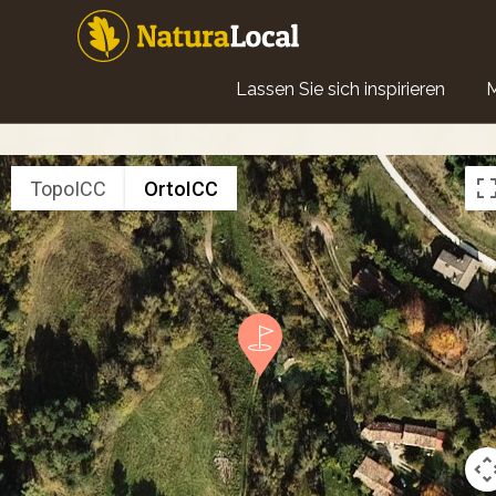
Direkt
zum
Inhalt
Main
Lassen Sie sich inspirieren
navigation
TopoICC
OrtoICC