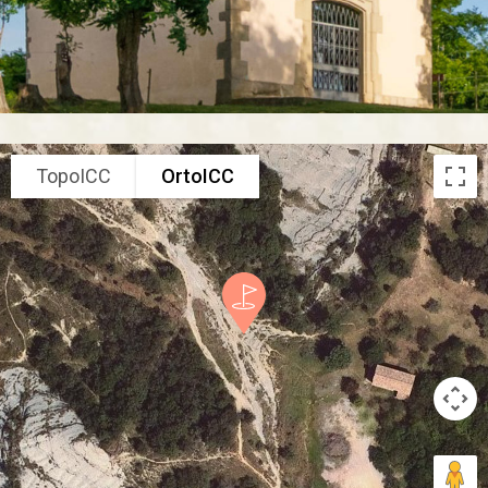
TopoICC
OrtoICC