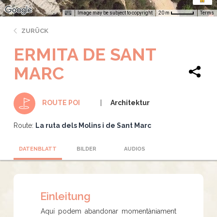
Image may be subject to copyright
Terms
20 m
ZURÜCK
ERMITA DE SANT
MARC
Architektur
ROUTE POI
Route:
La ruta dels Molins i de Sant Marc
DATENBLATT
BILDER
AUDIOS
Einleitung
Aquí podem abandonar momentàniament