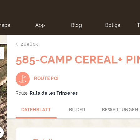
Mapa
App
Blog
Botiga
T
ZURÜCK
585-CAMP CEREAL+ PI
ROUTE POI
Route:
Ruta de les Trinxeres
DATENBLATT
BILDER
BEWERTUNGEN