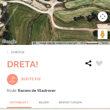
Image may be subject to copyright
Terms
20 m
ZURÜCK
DRETA!
ROUTE POI
Route:
Racons de Viladrover
DATENBLATT
BILDER
BEWERTUNGEN