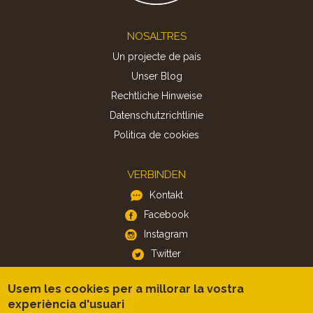
Footer
NOSALTRES
Un projecte de país
Unser Blog
Rechtliche Hinweise
Datenschutzrichtlinie
Politica de cookies
VERBINDEN
Kontakt
Facebook
Instagram
Twitter
Usem les cookies per a millorar la vostra
APP
experiència d'usuari