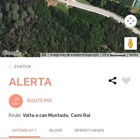
Image may be subject to copyright
Terms
20 m
ZURÜCK
ALERTA
ROUTE POI
Route:
Volta a can Muntada
Camí Ral
DATENBLATT
BILDER
BEWERTUNGEN