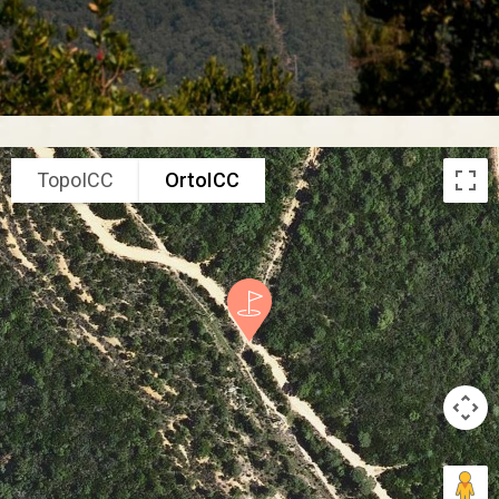
TopoICC
OrtoICC