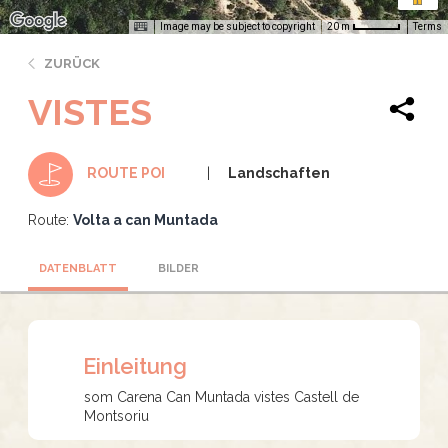
Image may be subject to copyright
Terms
20 m
ZURÜCK
VISTES
Landschaften
ROUTE POI
Route:
Volta a can Muntada
DATENBLATT
BILDER
Einleitung
som Carena Can Muntada vistes Castell de
Montsoriu