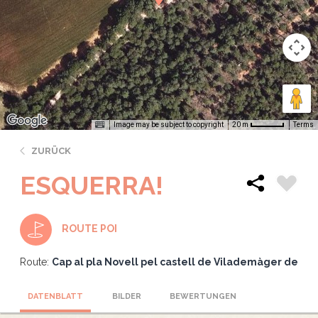
Image may be subject to copyright
Terms
20 m
ZURÜCK
ESQUERRA!
ROUTE POI
Route:
Cap al pla Novell pel castell de Vilademàger de
DATENBLATT
BILDER
BEWERTUNGEN