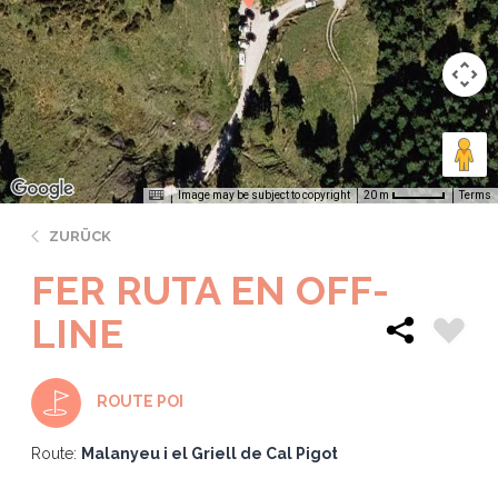
Image may be subject to copyright
Terms
20 m
ZURÜCK
FER RUTA EN OFF-
LINE
ROUTE POI
Route:
Malanyeu i el Griell de Cal Pigot