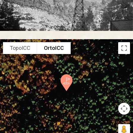
TopoICC
OrtoICC