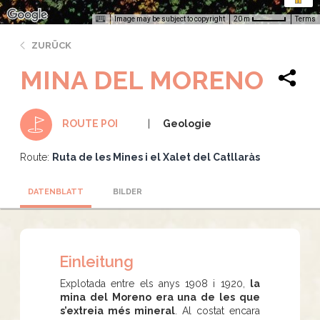
Image may be subject to copyright
Terms
20 m
ZURÜCK
MINA DEL MORENO
Geologie
ROUTE POI
Route:
Ruta de les Mines i el Xalet del Catllaràs
DATENBLATT
BILDER
Einleitung
Explotada entre els anys 1908 i 1920,
la
mina del Moreno era una de les que
s’extreia més mineral
. Al costat encara