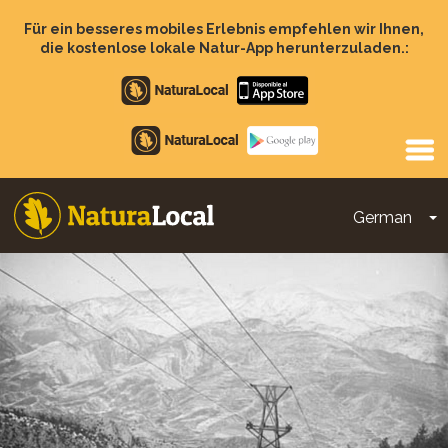
Direkt
zum
Für ein besseres mobiles Erlebnis empfehlen wir Ihnen,
Inhalt
die kostenlose lokale Natur-App herunterzuladen.:
Apple
store
Google
Play
German
D
Main
navigation