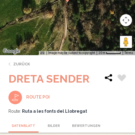
Image may be subject to copyright
Terms
20 m
ZURÜCK
DRETA SENDER
ROUTE POI
Route:
Ruta a les fonts del Llobregat
DATENBLATT
BILDER
BEWERTUNGEN