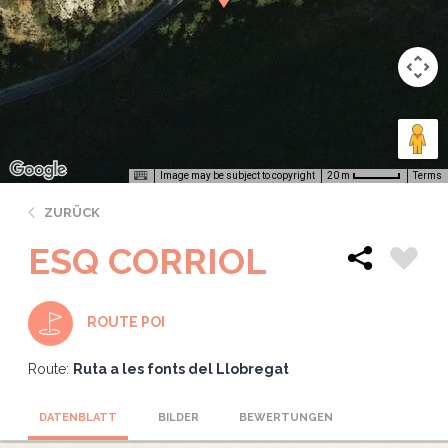
Image may be subject to copyright
Terms
20 m
ZURÜCK
ESQ CORRIOL
ROUTE POI
Route:
Ruta a les fonts del Llobregat
DATENBLATT
BILDER
BEWERTUNGEN