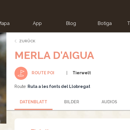
Mapa
App
Blog
Botiga
T
ZURÜCK
MERLA D'AIGUA
Tierwelt
ROUTE POI
Route:
Ruta a les fonts del Llobregat
DATENBLATT
BILDER
AUDIOS