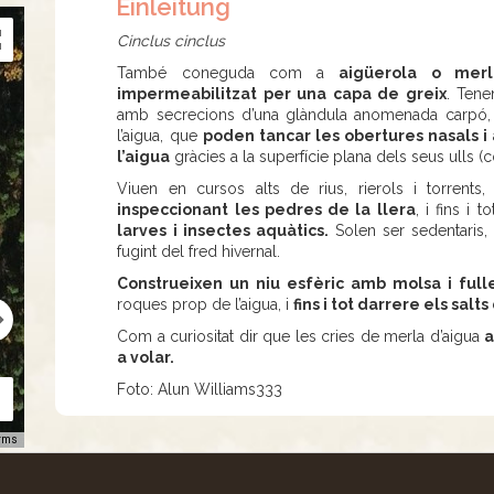
Einleitung
Cinclus cinclus
També coneguda com a
aigüerola o merl
impermeabilitzat per una capa de greix
. Tene
amb secrecions d’una glàndula anomenada carpó
l’aigua, que
poden tancar les obertures nasals i
l’aigua
gràcies a la superfície plana dels seus ulls (c
Viuen en cursos alts de rius, rierols i torren
inspeccionant les pedres de la llera
, i fins i t
larves i insectes aquàtics.
Solen ser sedentaris,
fugint del fred hivernal.
Construeixen un niu esfèric amb molsa i ful
roques prop de l’aigua, i
fins i tot darrere els salts
Com a curiositat dir que les cries de merla d’aigua
a
a volar.
Foto: Alun Williams333
rms