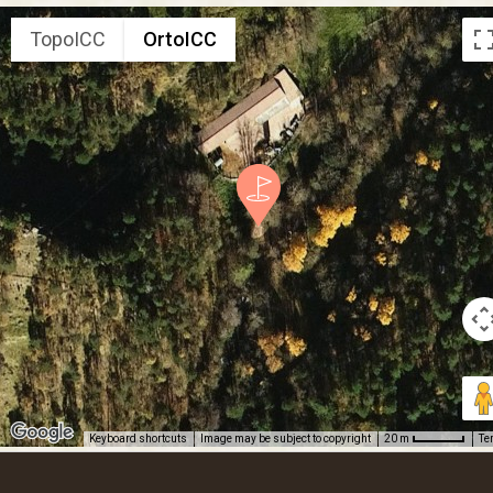
TopoICC
OrtoICC
Keyboard shortcuts
Image may be subject to copyright
Te
20 m