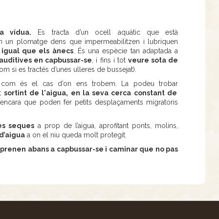
a vídua.
Es tracta d’un ocell aquàtic que està
n un plomatge dens que impermeabilitzen i lubriquen
,
igual que els ànecs
. És una espècie tan adaptada a
 auditives en capbussar-se
, i fins i tot
veure sota de
om si es tractés d’unes ulleres de bussejat).
ts, com és el cas d’on ens trobem. La podeu trobar
ot
sortint de l'aigua, en la seva cerca constant de
 encara que poden fer petits desplaçaments migratoris
les seques
a prop de l’aigua, aprofitant ponts, molins,
 d’aigua
a on el niu queda molt protegit.
prenen abans a capbussar-se i caminar que no pas