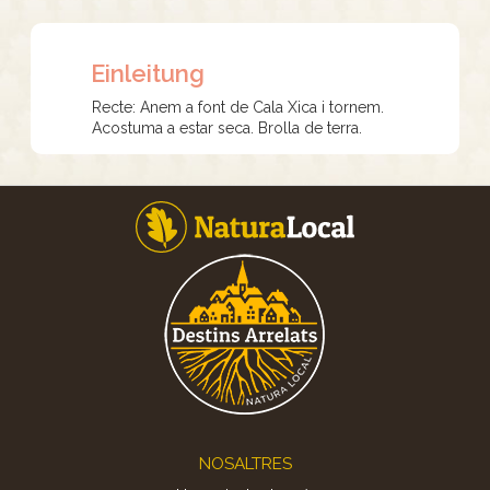
Einleitung
Recte: Anem a font de Cala Xica i tornem.
Acostuma a estar seca. Brolla de terra.
Footer
NOSALTRES