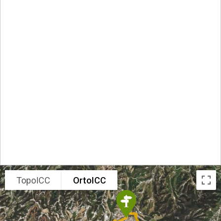
TopoICC
OrtoICC