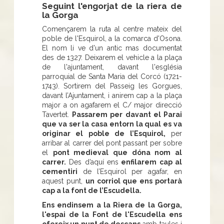
Seguint l'engorjat de la riera de
la Gorga
Començarem la ruta al centre mateix del
poble de l'Esquirol, a la comarca d'Osona.
El nom li ve d'un antic mas documentat
des de 1327. Deixarem el vehicle a la plaça
de l'ajuntament, davant l'església
parroquial de Santa Maria del Corcó (1721-
1743). Sortirem del Passeig les Gorgues,
davant l’Ajuntament, i anirem cap a la plaça
major a on agafarem el C/ major direcció
Tavertet.
Passarem per davant el Parai
que va ser la casa entorn la qual es va
originar el poble de l’Esquirol,
per
arribar al carrer del pont passant per sobre
el
pont medieval que dóna nom al
carrer.
Des d’aquí ens
enfilarem cap al
cementiri
de l’Esquirol per agafar, en
aquest punt,
un corriol que ens portarà
cap a la font de l’Escudella.
Ens endinsem a la Riera de la Gorga,
l'espai de la Font de l'Escudella ens
ofereix un punt de descans
amb taules i