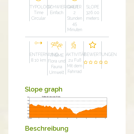
TYPOLOGY
SCHWIERIGKEIT
DAUER
SLOPE
Time
Einfach
2
326.00
Circular
Stunden
meters
45
Minuten
ENTFERNUNG
AKTIVITÄT
BEWERTUNGEN
THEME
8.10 km
zu Fuß
Flora und
Mit dem
Fauna
Fahrrad
Umwelt
Slope graph
Beschreibung