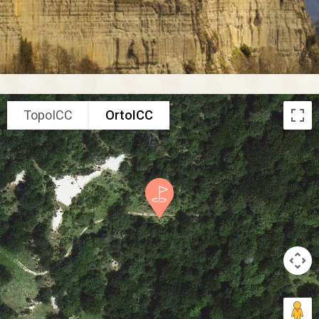
TopoICC
OrtoICC