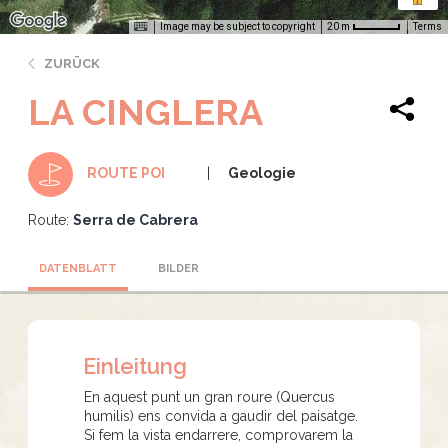
Image may be subject to copyright
Terms
20 m
ZURÜCK
LA CINGLERA
Geologie
ROUTE POI
Route:
Serra de Cabrera
DATENBLATT
BILDER
Einleitung
En aquest punt un gran roure (Quercus
humilis) ens convida a gaudir del paisatge.
Si fem la vista endarrere, comprovarem la