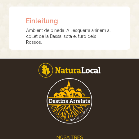
Einleitung
Ambient de pineda. A l'esquerra aniriem al
collet de la Bassa, sota el turó dels
Rossos.
Footer
NOSALTRES