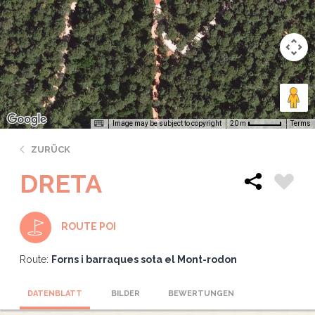
Image may be subject to copyright
Terms
20 m
ZURÜCK
DRETA
ROUTE POI
Route:
Forns i barraques sota el Mont-rodon
DATENBLATT
BILDER
BEWERTUNGEN