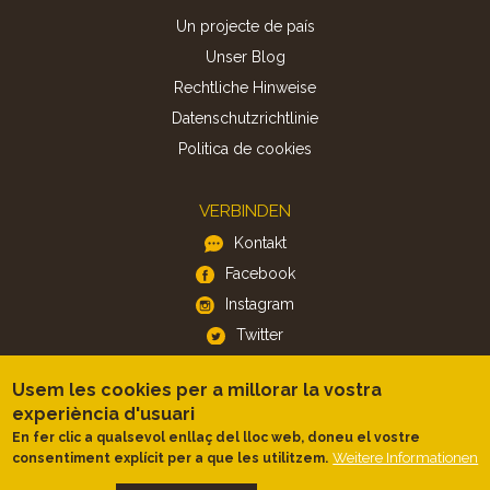
Un projecte de país
Unser Blog
Rechtliche Hinweise
Datenschutzrichtlinie
Politica de cookies
VERBINDEN
Kontakt
Facebook
Instagram
Twitter
Usem les cookies per a millorar la vostra
APP
experiència d'usuari
iOS
En fer clic a qualsevol enllaç del lloc web, doneu el vostre
Weitere Informationen
consentiment explícit per a que les utilitzem.
Android