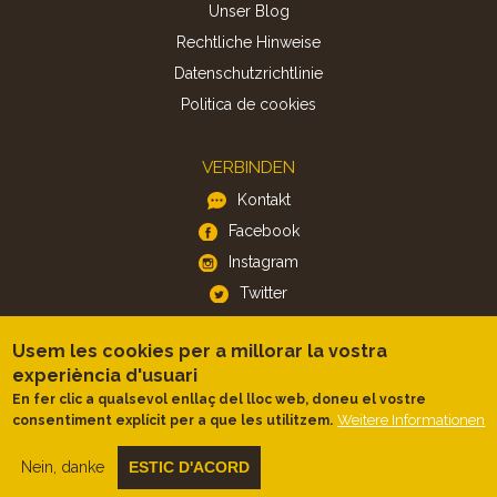
Unser Blog
Rechtliche Hinweise
Datenschutzrichtlinie
Politica de cookies
VERBINDEN
Kontakt
Facebook
Instagram
Twitter
Usem les cookies per a millorar la vostra
APP
experiència d'usuari
iOS
En fer clic a qualsevol enllaç del lloc web, doneu el vostre
Android
Weitere Informationen
consentiment explícit per a que les utilitzem.
Nein, danke
ESTIC D'ACORD