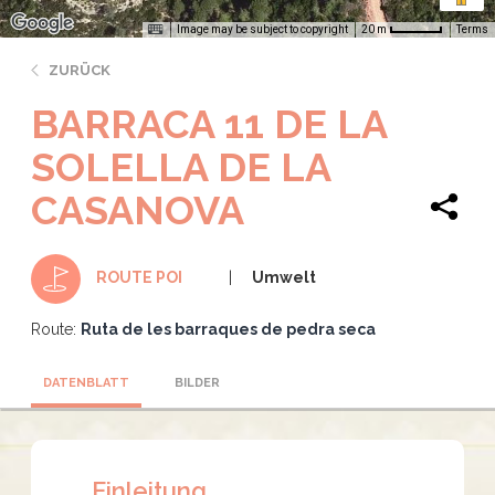
Image may be subject to copyright
Terms
20 m
ZURÜCK
BARRACA 11 DE LA
SOLELLA DE LA
CASANOVA
Umwelt
ROUTE POI
Route:
Ruta de les barraques de pedra seca
DATENBLATT
BILDER
Einleitung