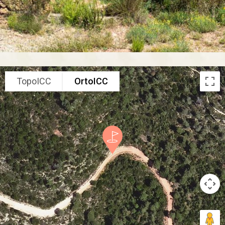
TopoICC
OrtoICC