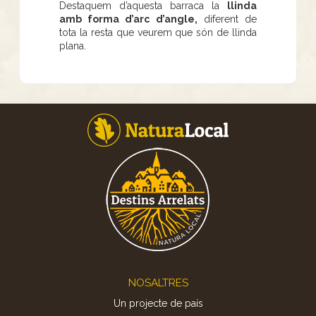
Destaquem d’aquesta barraca la
llinda
amb forma d’arc d’angle,
diferent de
tota la resta que veurem que són de llinda
plana.
Footer
NOSALTRES
Un projecte de país